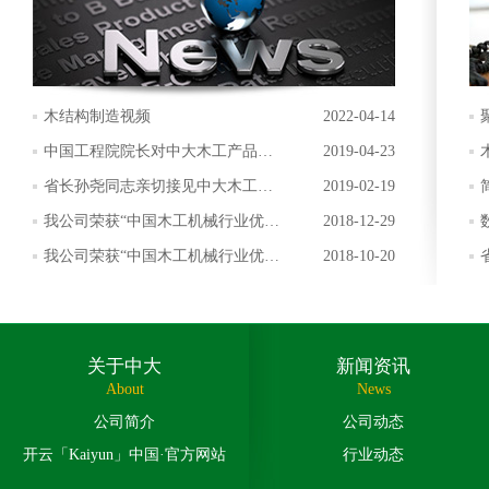
木结构制造视频
2022-04-14
中国工程院院长对中大木工产品给
2019-04-23
予好评
省长孙尧同志亲切接见中大木工总
2019-02-19
经理
我公司荣获“中国木工机械行业优秀
2018-12-29
实木加工机械生产企业”称号
我公司荣获“中国木工机械行业优秀
2018-10-20
科技创新企业”称号
关于中大
新闻资讯
About
News
公司简介
公司动态
开云「Kaiyun」中国·官方网站
行业动态