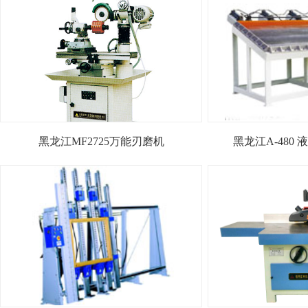
黑龙江MF2725万能刃磨机
黑龙江A-480