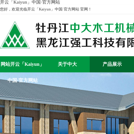
开云「Kaiyun」中国·官方网站
您好，欢迎光临开云「Kaiyun」中国·官方网站 官网！
网站开云「Kaiyun」
关于中大
产品展示
中国·官方网站