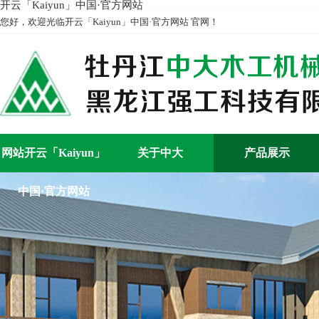
开云「Kaiyun」中国·官方网站
您好，欢迎光临开云「Kaiyun」中国·官方网站 官网！
网站开云「Kaiyun」
关于中大
产品展示
中国·官方网站