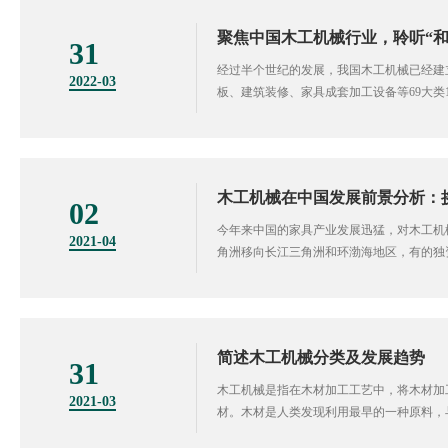
聚焦中国木工机械行业，聆听“和
31
经过半个世纪的发展，我国木工机械已经建
2022-03
板、建筑装修、家具成套加工设备等69大类1
木工机械在中国发展前景分析：
02
今年来中国的家具产业发展迅猛，对木工机
2021-04
角洲移向长江三角洲和环渤海地区，有的独
简述木工机械分类及发展趋势
31
木工机械是指在木材加工工艺中，将木材加
2021-03
材。木材是人类发现利用最早的一种原料，