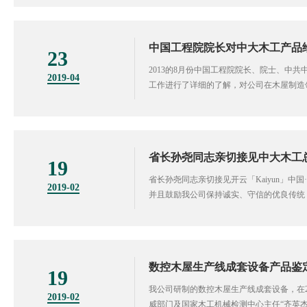
中国工程院院长对中大木工产品
23
2013的8月份中国工程院院长、院士、中共
2019-04
工作进行了详细的了解，对公司在木屋制造
省长孙尧同志亲切接见中大木工
19
省长孙尧同志亲切接见开云「Kaiyun」
2019-02
并且鼓励我公司保持诚实、守信的优良传统
数控木屋生产线成套设备产品鉴
19
我公司研制的数控木屋生产线成套设备，在2
2019-02
威部门及国家木工机械检测中心主任“齐英杰