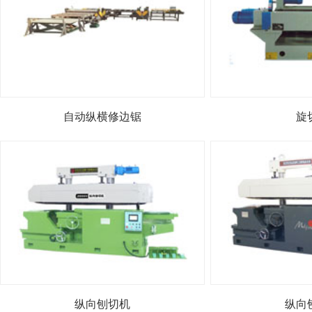
自动纵横修边锯
旋
纵向刨切机
纵向