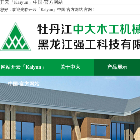
开云「Kaiyun」中国·官方网站
您好，欢迎光临开云「Kaiyun」中国·官方网站 官网！
网站开云「Kaiyun」
关于中大
产品展示
中国·官方网站