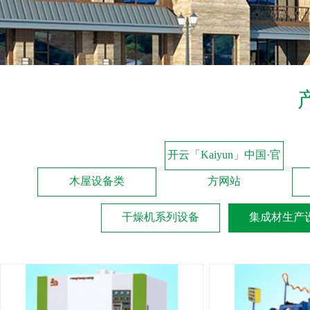
开云「Kaiyun」中国·官
木屋设备类
方网站
干燥机系列设备
集成材生产