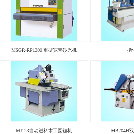
MSGR-RP1300 重型宽带砂光机
指
MJ153自动进料木工圆锯机
MB204