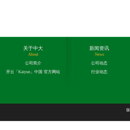
关于中大
新闻资讯
About
News
公司简介
公司动态
开云「Kaiyun」中国·官方网站
行业动态
版