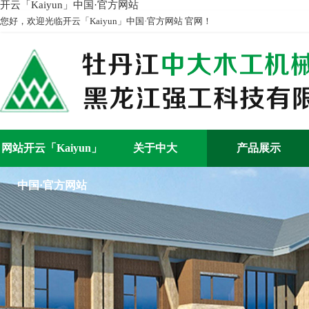
开云「Kaiyun」中国·官方网站
您好，欢迎光临开云「Kaiyun」中国·官方网站 官网！
网站开云「Kaiyun」
关于中大
产品展示
中国·官方网站