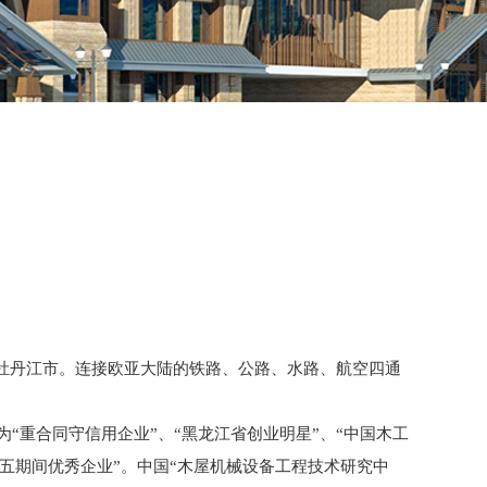
省牡丹江市。连接欧亚大陆的铁路、公路、水路、航空四通
“重合同守信用企业”、“黑龙江省创业明星”、“中国木工
二五期间优秀企业”。中国“木屋机械设备工程技术研究中