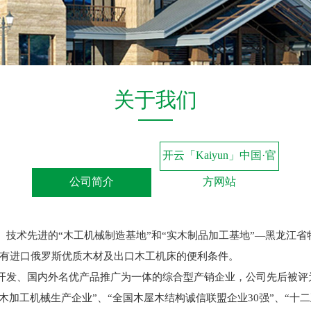
关于我们
开云「Kaiyun」中国·官
公司简介
方网站
久、技术先进的“木工机械制造基地”和“实木制品加工基地”—黑龙江
有进口俄罗斯优质木材及出口木工机床的便利条件。
研开发、国内外名优产品推广为一体的综合型产销企业，公司先后被评为
木加工机械生产企业”、“全国木屋木结构诚信联盟企业30强”、“十