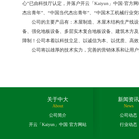
心”已由科技厅认定，并落户开云「Kaiyun」中国·官
杰出青年”、“中国当代杰出青年”、“中国木工机械行业突
公司的主要产品有：木屋制造、木屋木结构生产线设备
备、强化地板设备、多层实木复合地板设备、建筑木方及
障制！公司本着以科技立足、以诚信为本、以优质、高效
公司将以雄厚的技术实力，完善的营销体系和让用户始
关于中大
新闻资讯
About
News
公司简介
公司动态
开云「Kaiyun」中国·官方网站
行业动态