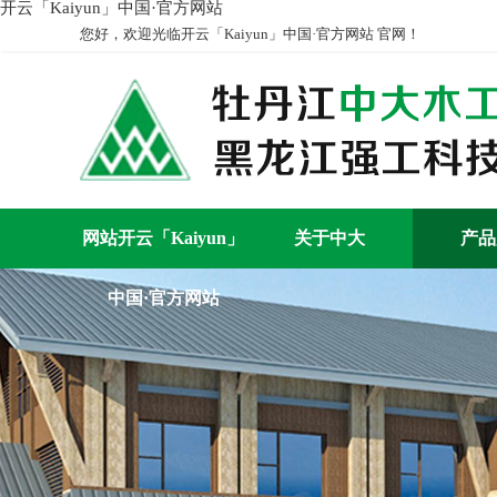
开云「Kaiyun」中国·官方网站
您好，欢迎光临开云「Kaiyun」中国·官方网站 官网！
网站开云「Kaiyun」
关于中大
产品
中国·官方网站