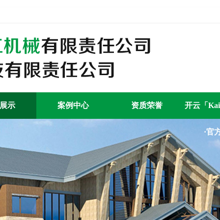
展示
案例中心
资质荣誉
开云「Ka
·官