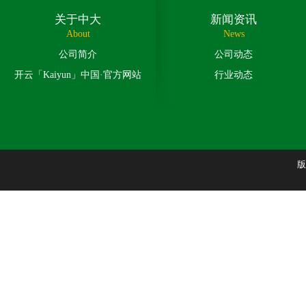
关于中大
新闻资讯
About
News
公司简介
公司动态
开云「Kaiyun」中国·官方网站
行业动态
版