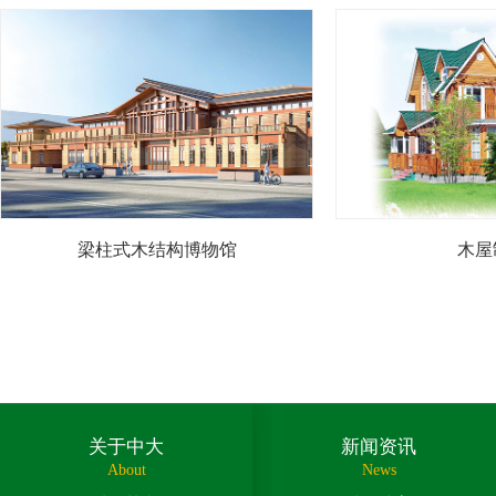
梁柱式木结构博物馆
木屋
关于中大
新闻资讯
About
News