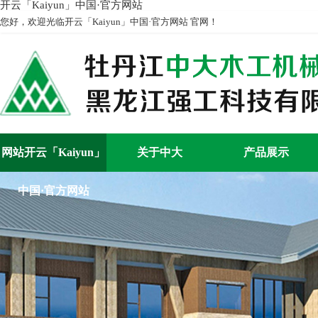
开云「Kaiyun」中国·官方网站
您好，欢迎光临开云「Kaiyun」中国·官方网站 官网！
网站开云「Kaiyun」
关于中大
产品展示
中国·官方网站