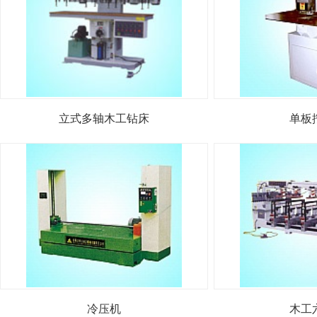
立式多轴木工钻床
单板
冷压机
木工