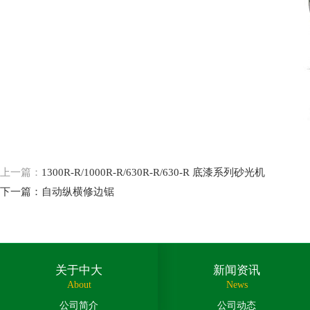
上一篇：
1300R-R/1000R-R/630R-R/630-R 底漆系列砂光机
下一篇：
自动纵横修边锯
关于中大
新闻资讯
About
News
公司简介
公司动态