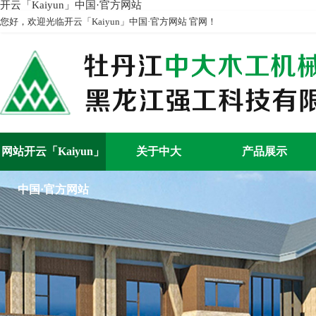
开云「Kaiyun」中国·官方网站
您好，欢迎光临开云「Kaiyun」中国·官方网站 官网！
网站开云「Kaiyun」
关于中大
产品展示
中国·官方网站