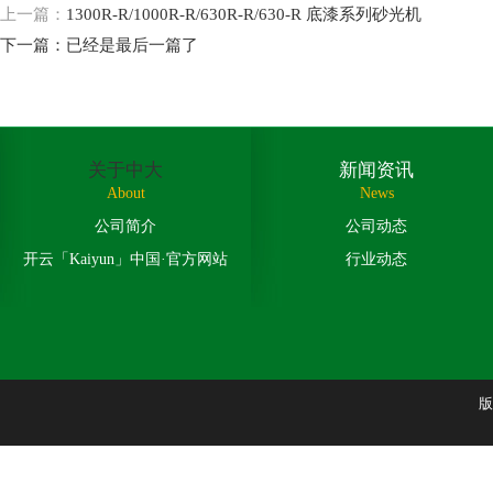
上一篇：
1300R-R/1000R-R/630R-R/630-R 底漆系列砂光机
下一篇：已经是最后一篇了
关于中大
新闻资讯
About
News
公司简介
公司动态
开云「Kaiyun」中国·官方网站
行业动态
版