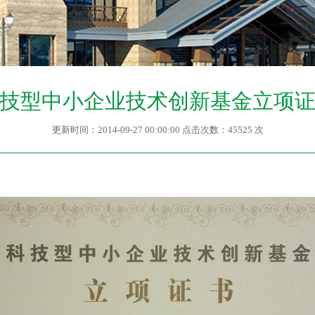
技型中小企业技术创新基金立项
更新时间：2014-09-27 00:00:00 点击次数：45525 次