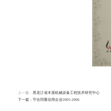
上一篇：
黑龙江省木屋机械设备工程技术研究中心
下一篇：
守合同重信用企业2005-2006