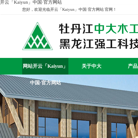
开云「Kaiyun」中国·官方网站
您好，欢迎光临开云「Kaiyun」中国·官方网站 官网！
网站开云「Kaiyun」
关于中大
产品
中国·官方网站