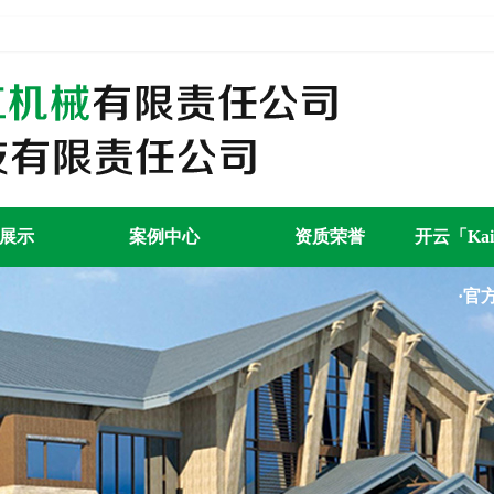
展示
案例中心
资质荣誉
开云「Ka
·官