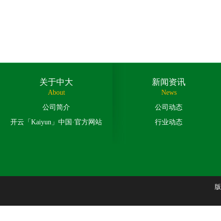
关于中大
新闻资讯
About
News
公司简介
公司动态
开云「Kaiyun」中国·官方网站
行业动态
版