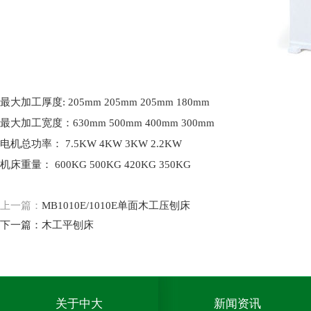
最大加工厚度: 205mm 205mm 205mm 180mm
最大加工宽度：630mm 500mm 400mm 300mm
电机总功率： 7.5KW 4KW 3KW 2.2KW
机床重量： 600KG 500KG 420KG 350KG
上一篇：
MB1010E/1010E单面木工压刨床
下一篇：
木工平刨床
关于中大
新闻资讯