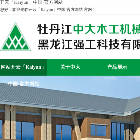
开云「Kaiyun」中国·官方网站
您好，欢迎光临开云「Kaiyun」中国·官方网站 官网！
网站开云「Kaiyun」
关于中大
产品展示
中国·官方网站