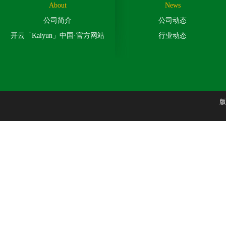
About
News
公司简介
公司动态
开云「Kaiyun」中国·官方网站
行业动态
版