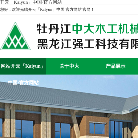
开云「Kaiyun」中国·官方网站
您好，欢迎光临开云「Kaiyun」中国·官方网站 官网！
网站开云「Kaiyun」
关于中大
产品展示
中国·官方网站