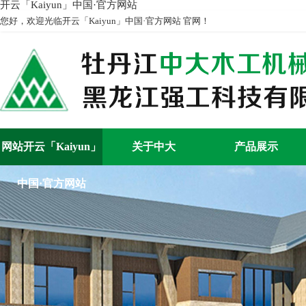
开云「Kaiyun」中国·官方网站
您好，欢迎光临开云「Kaiyun」中国·官方网站 官网！
网站开云「Kaiyun」
关于中大
产品展示
中国·官方网站