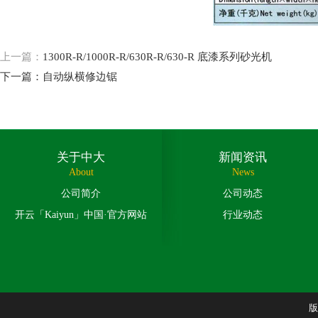
上一篇：
1300R-R/1000R-R/630R-R/630-R 底漆系列砂光机
下一篇：
自动纵横修边锯
关于中大
新闻资讯
About
News
公司简介
公司动态
开云「Kaiyun」中国·官方网站
行业动态
版