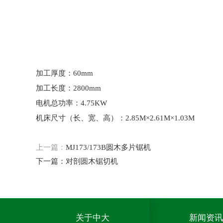
加工厚度：60mm
加工长度：2800mm
电机总功率：4.75KW
机床尺寸（长、宽、高）：2.85M×2.61M×1.03M
上一篇：
MJ173/173B圆木多片锯机
下一篇：
对剖圆木锯切机
关于中大
新闻资讯