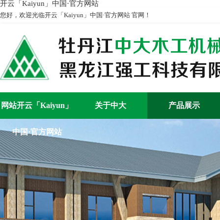
开云「Kaiyun」中国·官方网站
您好，欢迎光临开云「Kaiyun」中国·官方网站 官网！
网站开云「Kaiyun」
关于中大
产品展示
中国·官方网站