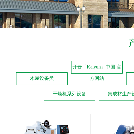
开云「Kaiyun」中国·官
木屋设备类
方网站
干燥机系列设备
集成材生产