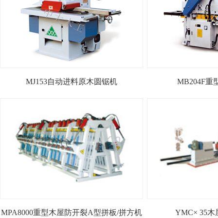
MJ153自动进料原木圆锯机
MB204F
MPA8000重型木屋防开裂A型拼板/拼方机
YMC× 3