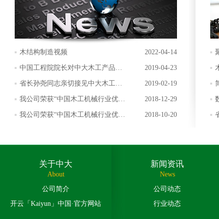
木结构制造视频
2022-04-14
中国工程院院长对中大木工产品给
2019-04-23
予好评
省长孙尧同志亲切接见中大木工总
2019-02-19
经理
我公司荣获“中国木工机械行业优秀
2018-12-29
实木加工机械生产企业”称号
我公司荣获“中国木工机械行业优秀
2018-10-20
科技创新企业”称号
关于中大
新闻资讯
About
News
公司简介
公司动态
开云「Kaiyun」中国·官方网站
行业动态