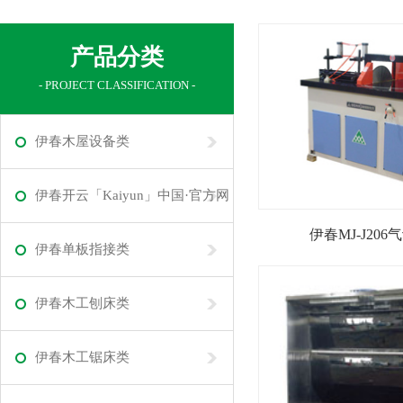
产品分类
- PROJECT CLASSIFICATION -
伊春木屋设备类
伊春开云「Kaiyun」中国·官方网
伊春MJ-J20
站
伊春单板指接类
伊春木工刨床类
伊春木工锯床类