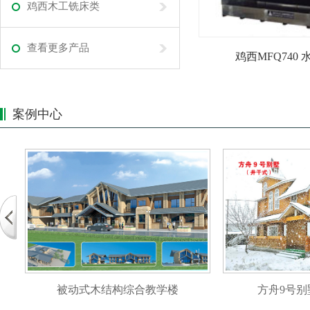
鸡西木工铣床类
查看更多产品
鸡西MFQ740
案例中心
被动式木结构综合教学楼
方舟9号