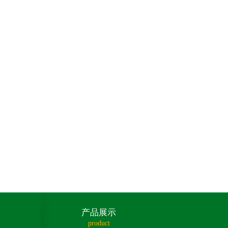
产品展示
product