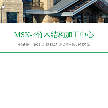
MSK-4竹木结构加工中心
更新时间：2022-11-15 13:27:16 点击次数：97357 次