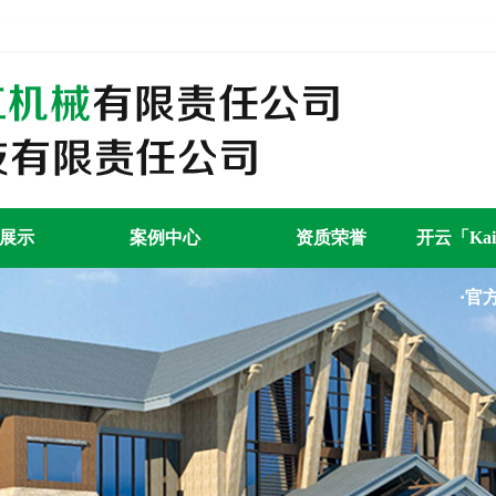
展示
案例中心
资质荣誉
开云「Ka
·官