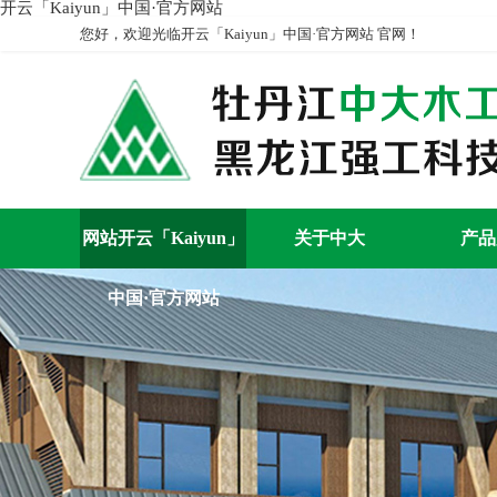
开云「Kaiyun」中国·官方网站
您好，欢迎光临开云「Kaiyun」中国·官方网站 官网！
网站开云「Kaiyun」
关于中大
产品
中国·官方网站