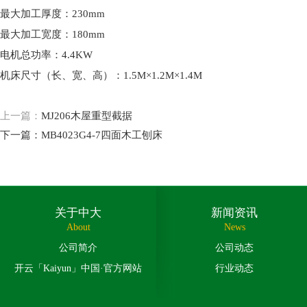
最大加工厚度：230mm
最大加工宽度：180mm
电机总功率：4.4KW
机床尺寸（长、宽、高）：1.5M×1.2M×1.4M
上一篇：
MJ206木屋重型截据
下一篇：
MB4023G4-7四面木工刨床
关于中大
新闻资讯
About
News
公司简介
公司动态
开云「Kaiyun」中国·官方网站
行业动态