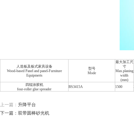
最大加工尺
人造板及板式家具设备
寸
型号
Wood-based Panel and panel-Furniture
Max.planing
Mode
Equipmerts
width
(mm)
四辊涂胶机
BS3415A
1500
four-roller glue spreader
上一篇：
升降平台
下一篇：
双带圆棒砂光机