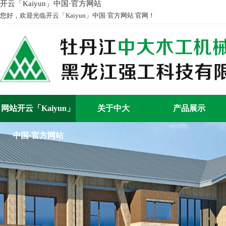
开云「Kaiyun」中国·官方网站
您好，欢迎光临开云「Kaiyun」中国·官方网站 官网！
网站开云「Kaiyun」
关于中大
产品展示
中国·官方网站