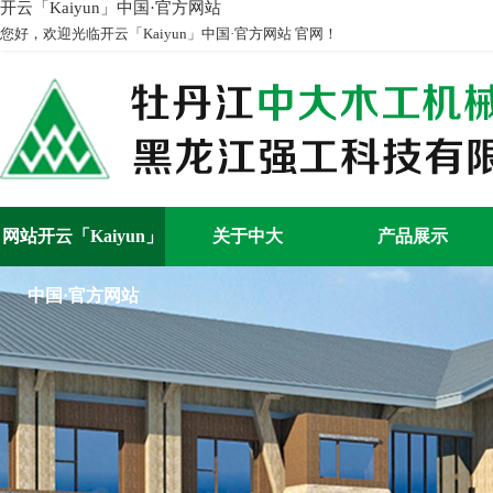
开云「Kaiyun」中国·官方网站
您好，欢迎光临开云「Kaiyun」中国·官方网站 官网！
网站开云「Kaiyun」
关于中大
产品展示
中国·官方网站