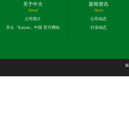
关于中大
新闻资讯
About
News
公司简介
公司动态
开云「Kaiyun」中国·官方网站
行业动态
版