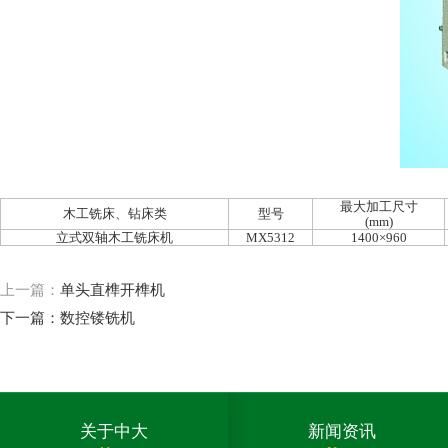
最大加工尺寸
木工铣床、钻床类
型号
(mm)
立式双轴木工铣床机
MX5312
1400×960
上一篇：
单头直榫开榫机
下一篇：
数控镂铣机
关于中大
新闻资讯