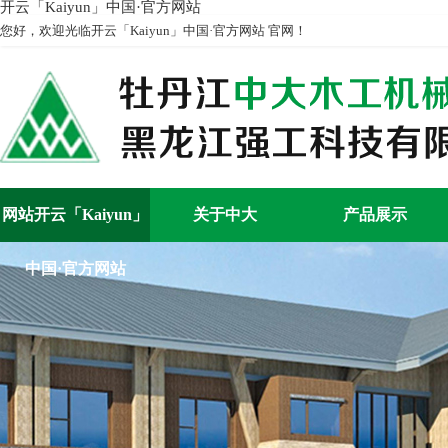
开云「Kaiyun」中国·官方网站
您好，欢迎光临开云「Kaiyun」中国·官方网站 官网！
网站开云「Kaiyun」
关于中大
产品展示
中国·官方网站