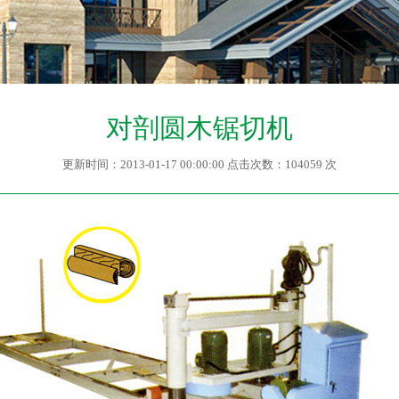
对剖圆木锯切机
更新时间：2013-01-17 00:00:00 点击次数：104059 次