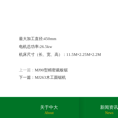
最大加工直径:450mm
电机总功率:26.5kw
机床尺寸（长、宽、高）：11.5M×2.25M×2.2M
上一篇：
MJ90型精密裁板锯
下一篇：
MJ263木工圆锯机
关于中大
新闻资讯
About
News