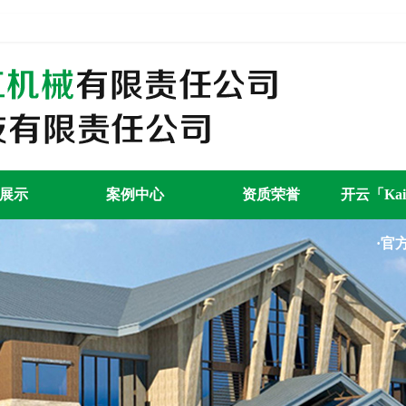
展示
案例中心
资质荣誉
开云「Ka
·官