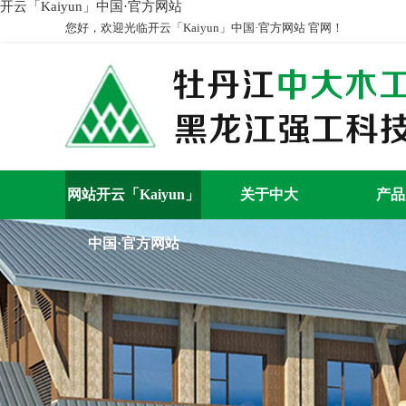
开云「Kaiyun」中国·官方网站
您好，欢迎光临开云「Kaiyun」中国·官方网站 官网！
网站开云「Kaiyun」
关于中大
产品
中国·官方网站