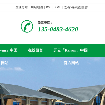
企业分站
|
网站地图
|
RSS
|
XML
|
您有
5
条询盘信息!
135-0483-4620
iyun」中国
在线留言
开云「Kaiyun」中国
方网站
·官方网站