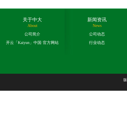
关于中大
新闻资讯
About
News
公司简介
公司动态
开云「Kaiyun」中国·官方网站
行业动态
版