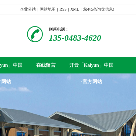
企业分站
|
网站地图
|
RSS
|
XML
|
您有
5
条询盘信息!
135-0483-4620
iyun」中国
在线留言
开云「Kaiyun」中国
方网站
·官方网站