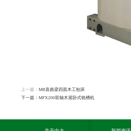
上一篇：
MB直曲梁四面木工刨床
下一篇：
MFX200双轴木屋卧式铣槽机
关于中大
新闻资讯