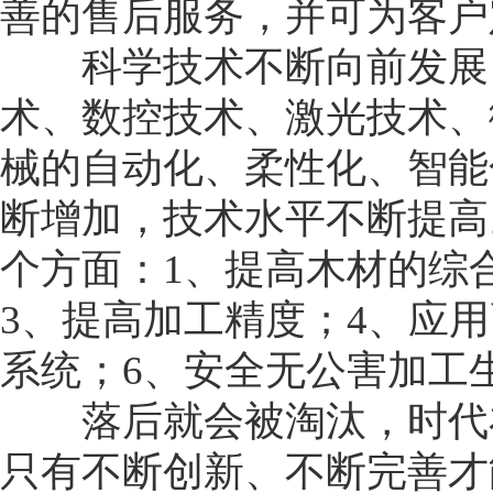
善的售后服务，并可为客户
科学技术不断向前发展，
术、数控技术、激光技术、
械的自动化、柔性化、智能
断增加，技术水平不断提高
个方面：1、提高木材的综
3、提高加工精度；4、应
系统；6、安全无公害加工
落后就会被淘汰，时代在
只有不断创新、不断完善才