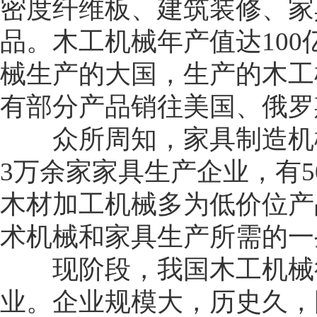
密度纤维板、建筑装修、家具
品。木工机械年产值达10
械生产的大国，生产的木工
有部分产品销往美国、俄罗
众所周知，家具制造机械
3万余家家具生产企业，有
木材加工机械多为低价位产
术机械和家具生产所需的一
现阶段，我国木工机械行
业。企业规模大，历史久，