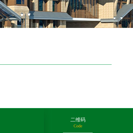
二维码
Code