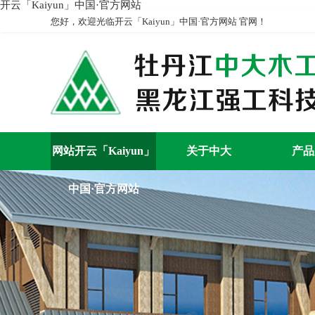
开云「Kaiyun」中国·官方网站
您好，欢迎光临开云「Kaiyun」中国·官方网站 官网！
网站开云「Kaiyun」
关于中大
产品
中国·官方网站