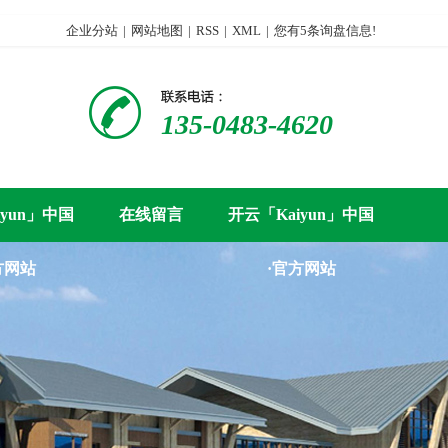
企业分站
|
网站地图
|
RSS
|
XML
|
您有
5
条询盘信息!
135-0483-4620
iyun」中国
在线留言
开云「Kaiyun」中国
方网站
·官方网站