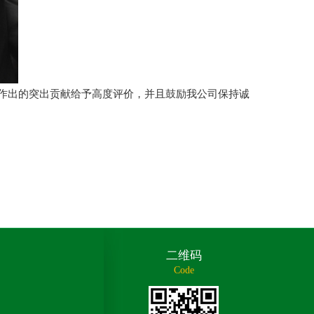
域作出的突出贡献给予高度评价，并且鼓励我公司保持诚
二维码
Code