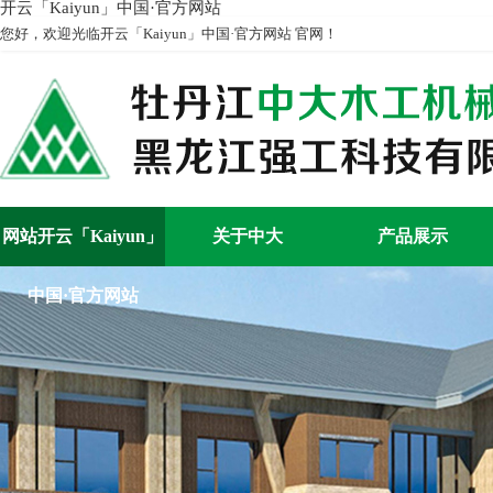
开云「Kaiyun」中国·官方网站
您好，欢迎光临开云「Kaiyun」中国·官方网站 官网！
网站开云「Kaiyun」
关于中大
产品展示
中国·官方网站