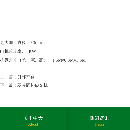
最大加工直径：50mm
电机总功率:1.5KW
机床尺寸（长、宽、高）：1.5M×0.8M×1.3M
上一篇：
升降平台
下一篇：
双带圆棒砂光机
关于中大
新闻资讯
About
News