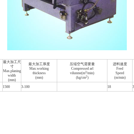
最大加工尺
最大加工厚度
压缩空气需要量
进料速度
寸
Max.working
Compressed arl
Feed
Max.planing
3
thickness
vilunme(m
/min)
Speed
width
2
(mm)
(kg/cm
)
(m/min)
(mm)
1500
3-100
18