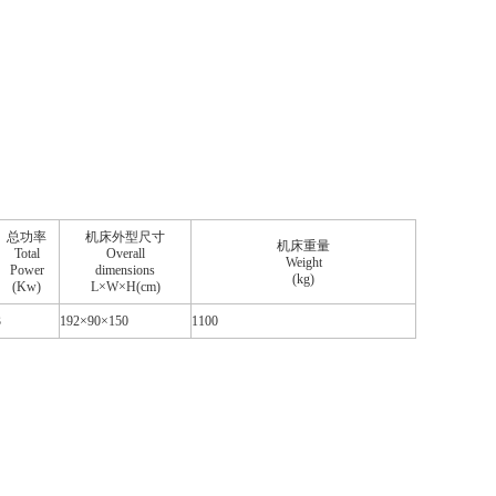
总功率
机床外型尺寸
机床重量
Total
Overall
Weight
Power
dimensions
(kg)
(Kw)
L×W×H(cm)
3
192×90×150
1100