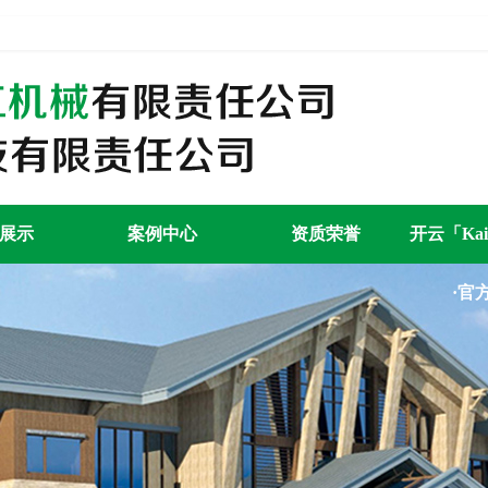
展示
案例中心
资质荣誉
开云「Ka
·官