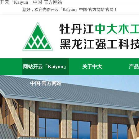
开云「Kaiyun」中国·官方网站
您好，欢迎光临开云「Kaiyun」中国·官方网站 官网！
网站开云「Kaiyun」
关于中大
产品
中国·官方网站