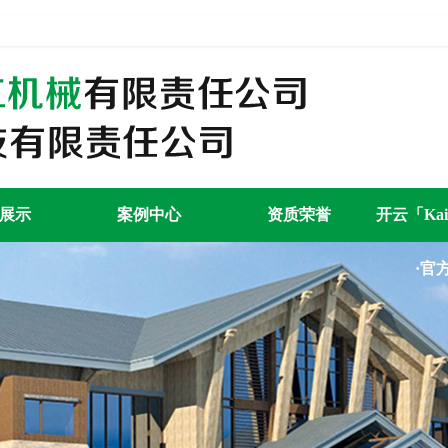
展示
案例中心
资质荣誉
开云「Ka
·官