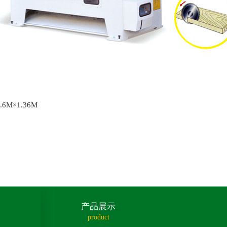
6M×1.36M
产品展示
product