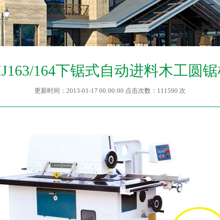
J163/164下锯式自动进料木工圆
更新时间：2013-01-17 00:00:00 点击次数：111590 次