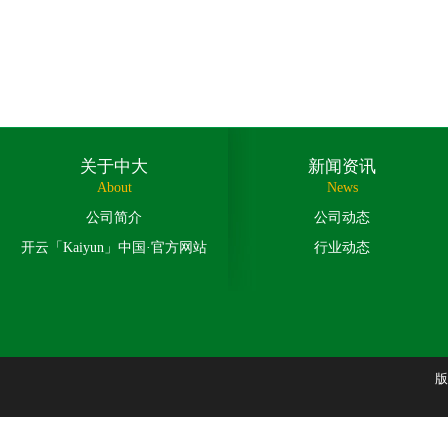
关于中大
新闻资讯
About
News
公司简介
公司动态
开云「Kaiyun」中国·官方网站
行业动态
版