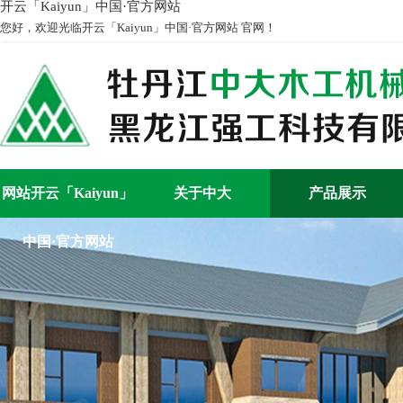
开云「Kaiyun」中国·官方网站
您好，欢迎光临开云「Kaiyun」中国·官方网站 官网！
网站开云「Kaiyun」
关于中大
产品展示
中国·官方网站