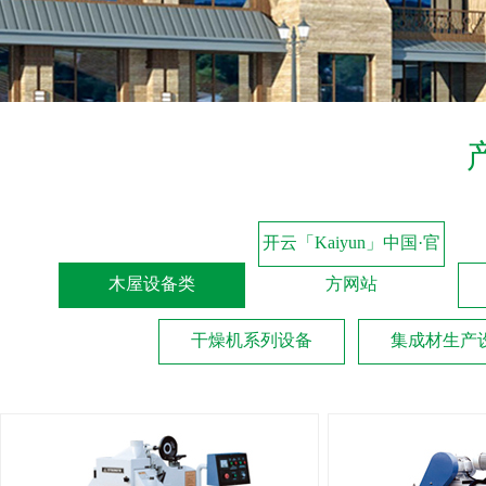
开云「Kaiyun」中国·官
木屋设备类
方网站
干燥机系列设备
集成材生产