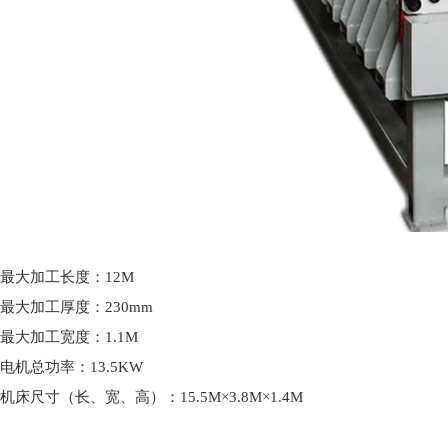
最大加工长度：12M
最大加工厚度：230mm
最大加工宽度：1.1M
电机总功率：13.5KW
机床尺寸（长、宽、高）：15.5M×3.8M×1.4M