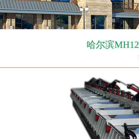
哈尔滨MH1