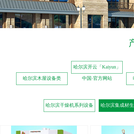
哈尔滨开云「Kaiyun」
哈尔滨木屋设备类
中国·官方网站
哈尔滨干燥机系列设备
哈尔滨集成材生