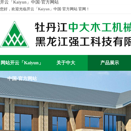
开云「Kaiyun」中国·官方网站
您好，欢迎光临开云「Kaiyun」中国·官方网站 官网！
网站开云「Kaiyun」
关于中大
产品展示
中国·官方网站