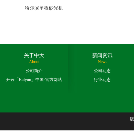
哈尔滨单板砂光机
关于中大
新闻资讯
About
News
公司简介
公司动态
开云「Kaiyun」中国·官方网站
行业动态
版