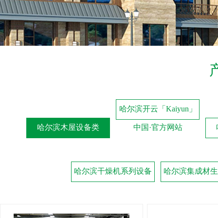
哈尔滨开云「Kaiyun」
哈尔滨木屋设备类
中国·官方网站
哈尔滨干燥机系列设备
哈尔滨集成材生