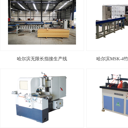
哈尔滨无限长指接生产线
哈尔滨MSK-